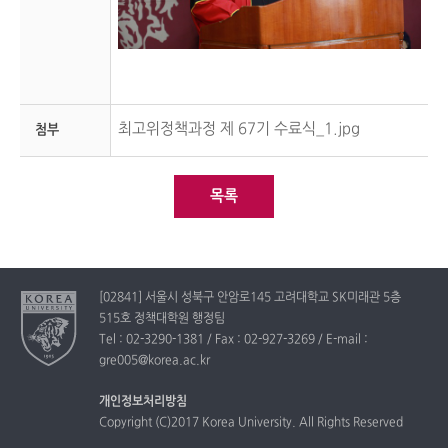
최고위정책과정 제 67기 수료식_1.jpg
첨부
목록
[02841] 서울시 성북구 안암로145 고려대학교 SK미래관 5층
515호 정책대학원 행정팀
Tel : 02-3290-1381 / Fax : 02-927-3269 / E-mail :
gre005@korea.ac.kr
개인정보처리방침
Copyright (C)2017 Korea University. All Rights Reserved