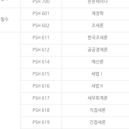
PSH 700
논문세미나
PSH 601
재정학
공필수
PSH 602
조세론
PSH 611
한국조세론
PSH 612
공공경제론
PSH 614
예산론
PSH 615
세법Ⅰ
PSH 616
세법Ⅱ
PSH 617
세무회계론
PSH 618
직접세론
PSH 619
간접세론