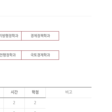
 지방행정학과
경제정책학과
전행정학과
국토경제학과
시간
학점
비고
2
2