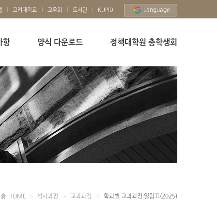
Language
맵
고려대학교
교우회
도서관
KUPID
사항
양식 다운로드
정책대학원 총학생회
HOME
석사과정
교과과정
학과별 교과과정 일람표(2025)