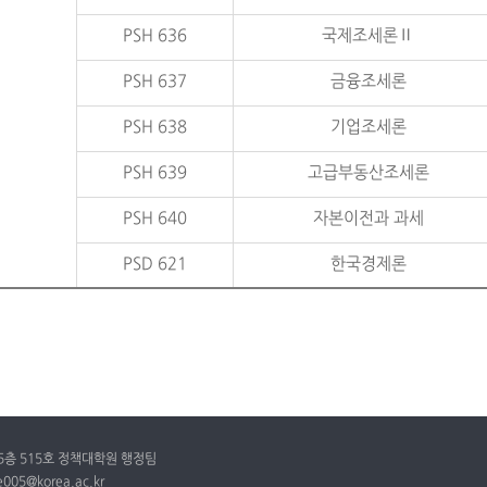
PSH 636
국제조세론Ⅱ
PSH 637
금융조세론
PSH 638
기업조세론
PSH 639
고급부동산조세론
PSH 640
자본이전과 과세
PSD 621
한국경제론
 5층 515호 정책대학원 행정팀
gre005@korea.ac.kr