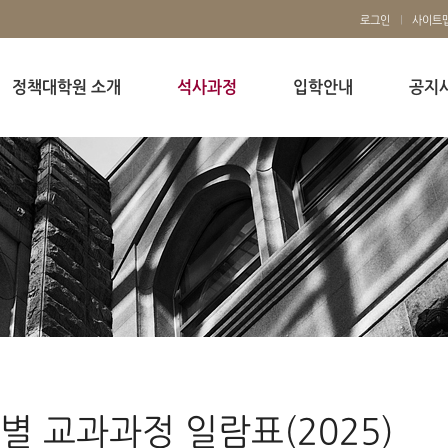
로그인
사이트
정책대학원 소개
석사과정
입학안내
공지
별 교과과정 일람표(2025)