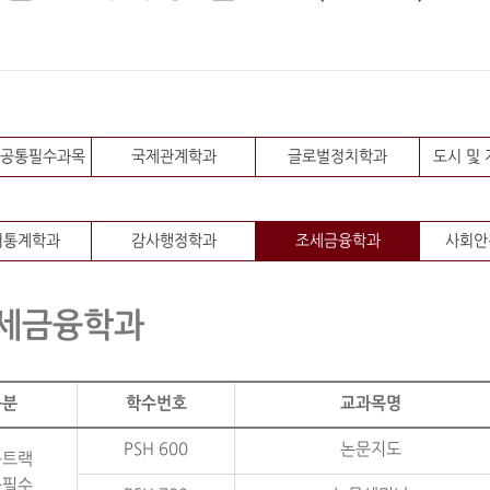
 공통필수과목
국제관계학과
글로벌정치학과
도시 및
터통계학과
감사행정학과
조세금융학과
사회안
세금융학과
구분
학수번호
교과목명
PSH 600
논문지도
문트랙
공필수