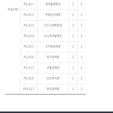
PSJ 621
경제동향특강
2
2
전공선택
PSJ 622
부동산조세론
2
2
PSJ 623
신도시계획특강
2
2
PSJ 624
도시재개발특강
2
2
PSJ 625
수자원정책론
2
2
PSJ 626
토지정책론
2
2
PSJ 627
교통정책론
2
2
PSJ 628
SOC투자론
2
2
PSD 621
한국경제론
2
2