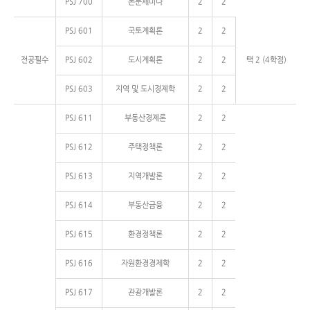
PSJ 700
논문세미나
2
2
PSJ 601
국토계획론
2
2
전공필수
PSJ 602
도시계획론
2
2
택 2 (4학점)
PSJ 603
지역 및 도시경제학
2
2
PSJ 611
부동산경제론
2
2
PSJ 612
주택정책론
2
2
PSJ 613
지역개발론
2
2
PSJ 614
부동산금융
2
2
PSJ 615
환경정책론
2
2
PSJ 616
자원환경경제학
2
2
PSJ 617
관광개발론
2
2