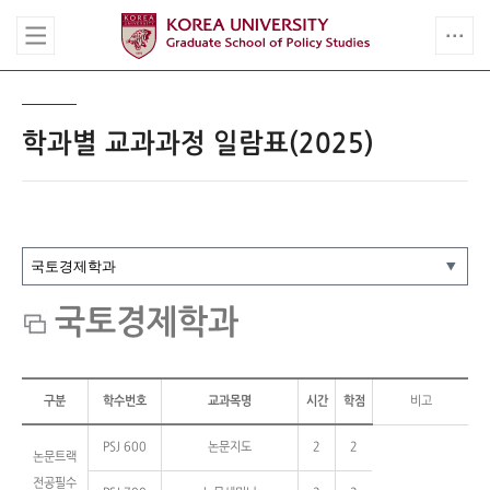
학과별 교과과정 일람표(2025)
국토경제학과
구분
학수번호
교과목명
시간
학점
비고
PSJ 600
논문지도
2
2
논문트랙
전공필수