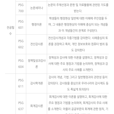
PSG
논문의 주제선정과 문헌 및 자료활용에 관련된 지도를
논문세미나
700
받는다.
학생들의 행정현상 일반에 대한 이해에 주안점을 두
PSG
행정이론
며, 그 내용은 행정현상의 이해에 중심이 되는 개념들
전공필
601
과 이 개념들간의 관계로 구성된다.
수
전산감사개념과 각종기법을 강의한다. 사례중심의 토
PSG
전산감사론
론을 권장하고 특히, 개인 정보보호와 컴퓨터 범죄 등
602
도 강의한다
정책성과 감사에 대한 이론을 설명하고, 정책성과 감
PSG
정책및성과감사
사에 대한 주요 쟁점과 기법을 논의하며, 정책성과 감
604
론
사의 주요 사례를 소개한다.
감사의 개념, 기법 그리고 일반행정과의 관련성 등이
PSG
감사학개론
강의된다. 감사원을 중심으로 우리나라의 감사제도 등
611
도 폭넓게 토의된다
회계감사에 대한 이론을 설명하고, 회계감사에 대한
PSG
주요 쟁점과 기법을 논의하며, 회계감사의 주요 사례
회계감사론
637
를 소개한다. 아울러 공공부문의 회계에 관한 원칙, 기