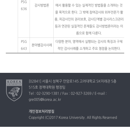
PSG
감사방법론
에서 활용할 수 있는 실제적인 방법들을 소개하는 것
636
을 목적으로 한다. 그 밖에 참여감사와 외부전문가 활
용, 피감사인의 권리보호, 감사단계별 감사리스크관리
등과 연관된 실질적인 문제들도 감사방법론이라는 이
름으로 함께 다룬다.
PSG
다양한 분야, 영역에서 실행되는 감사의 특징과 구체
분야별감사사례
643
적인 감사사례를 소개하고 주요 쟁점을 논의한다.
[02841] 서울시 성북구 안암로145 고려대학교 SK미래관 5층
515호 정책대학원 행정팀
Tel : 02-3290-1381 / Fax : 02-927-3269 / E-mail :
gre005@korea.ac.kr
개인정보처리방침
Copyright (C)2017 Korea University. All Rights Reserved