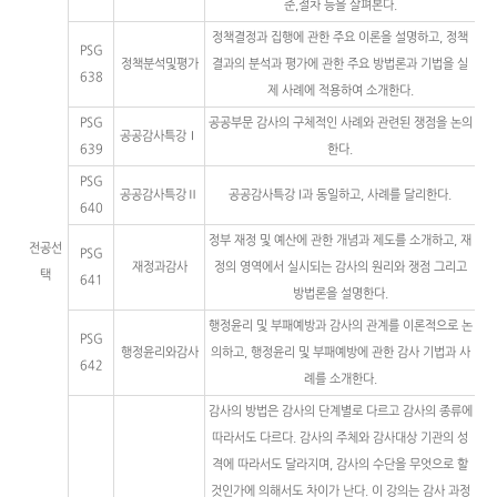
준,절차 등을 살펴본다.
정책결정과 집행에 관한 주요 이론을 설명하고, 정책
PSG
정책분석및평가
결과의 분석과 평가에 관한 주요 방법론과 기법을 실
638
제 사례에 적용하여 소개한다.
PSG
공공부문 감사의 구체적인 사례와 관련된 쟁점을 논의
공공감사특강Ⅰ
639
한다.
PSG
공공감사특강Ⅱ
공공감사특강 I과 동일하고, 사례를 달리한다.
640
정부 재정 및 예산에 관한 개념과 제도를 소개하고, 재
전공선
PSG
재정과감사
정의 영역에서 실시되는 감사의 원리와 쟁점 그리고
택
641
방법론을 설명한다.
행정윤리 및 부패예방과 감사의 관계를 이론적으로 논
PSG
행정윤리와감사
의하고, 행정윤리 및 부패예방에 관한 감사 기법과 사
642
례를 소개한다.
감사의 방법은 감사의 단계별로 다르고 감사의 종류에
따라서도 다르다. 감사의 주체와 감사대상 기관의 성
격에 따라서도 달라지며, 감사의 수단을 무엇으로 할
것인가에 의해서도 차이가 난다. 이 강의는 감사 과정