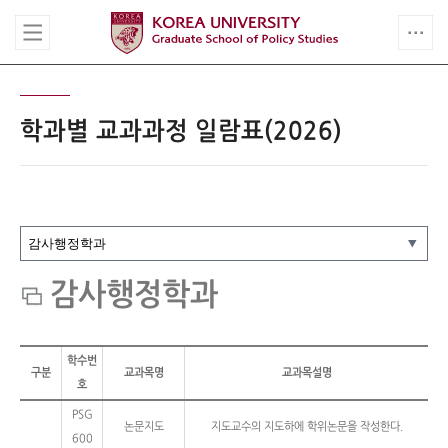
학과별 교과과정 일람표(2026)
감사행정학과
학수번
구분
교과목명
교과목설명
호
PSG
논문지도
지도교수의 지도하에 학위논문을 작성한다.
600