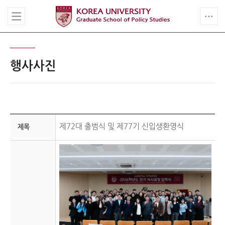
행사사진
제72대 출범식 및 제77기 신입생환영식
제목