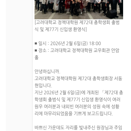
[고려대학교 정책대학원 제72대 총학생회 출범
식 및 제77기 신입생 환영식]

■ 일시 : 2026년 2월 6일(금) 18:00

■ 장소 : 고려대학교 정책대학원 교우회관 안암
홀

안녕하십니까.

고려대학교 정책대학원 제72대 총학생회장 서동
현입니다.

지난 2026년 2월 6일(금)에 개최된 「제72대 총
학생회 출범식 및 제77기 신입생 환영식이 여러 
원우 여러분과 내외빈 여러분의 성원 속에 성황
리에 마무리되었음을 기쁘게 보고드립니다.

바쁘신 가운데도 자리를 빛내주신 원장님과 주임