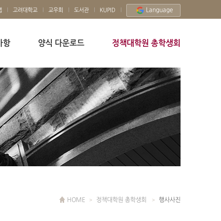
Language
맵
고려대학교
교우회
도서관
KUPID
사항
양식 다운로드
정책대학원 총학생회
HOME
정책대학원 총학생회
행사사진